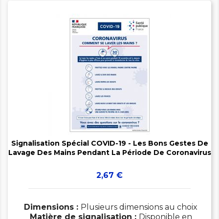


Signalisation Spécial COVID-19 - Les Bons Gestes De
Lavage Des Mains Pendant La Période De Coronavirus
Prix
2,67 €
Dimensions :
Plusieurs dimensions au choix
Matière de signalisation :
Disponible en