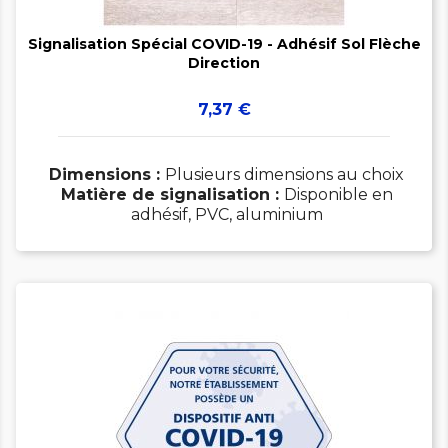

Signalisation Spécial COVID-19 - Adhésif Sol Flèche
Direction
Prix
7,37 €
Dimensions :
Plusieurs dimensions au choix
Matière de signalisation :
Disponible en
adhésif, PVC, aluminium