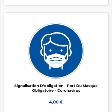


Signalisation D'obligation - Port Du Masque
Obligatoire - Coronavirus
Prix
4,00 €