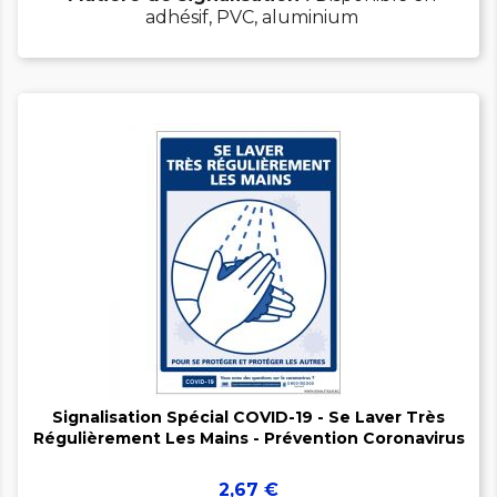
adhésif, PVC, aluminium


Signalisation Spécial COVID-19 - Se Laver Très
Régulièrement Les Mains - Prévention Coronavirus
Prix
2,67 €