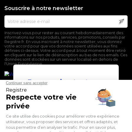
Souscrire à notre newsletter
Inscrivez-vous pour rester au courant hebdomadairement des
informations sur nos produits, services, promotions, conseils par
Registre.fr. En vous inscrivant à notre newsletter, vous donnez
votre accord pour que vos données soient utilisées aux fins
définies ci-dessus. Votre accord peut à tout moment être retiré
en cliquant sur le lien de désinscription au bas de nos emails. Ces
données sont stockées sur un serveur localisé en dehors de
l'Union Européenne.
En poursuivant votre
navigation sur ce site,
vous devez accepter
l’utilisation et l'écriture
de Cookies.
Mentions légales
Conditions générales de vente
J'accepte