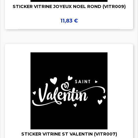
STICKER VITRINE JOYEUX NOEL ROND (VITR009)
Prix
11,83 €


STICKER VITRINE ST VALENTIN (VITR007)