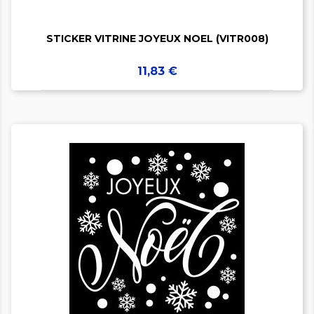
STICKER VITRINE JOYEUX NOEL (VITR008)
Prix
11,83 €

