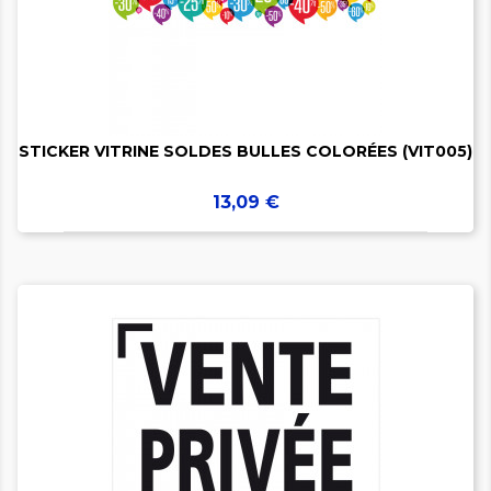


STICKER VITRINE SOLDES BULLES COLORÉES (VIT005)
Prix
13,09 €
