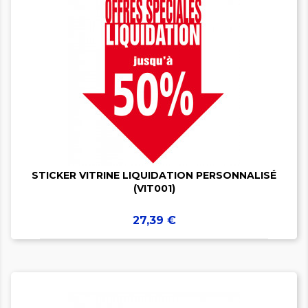


STICKER VITRINE LIQUIDATION PERSONNALISÉ
(VIT001)
Prix
27,39 €