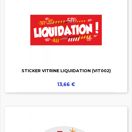


STICKER VITRINE LIQUIDATION (VIT002)
Prix
13,66 €