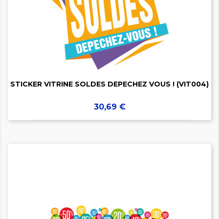


STICKER VITRINE SOLDES DEPECHEZ VOUS ! (VIT004)
Prix
30,69 €