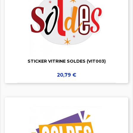


STICKER VITRINE SOLDES (VIT003)
Prix
20,79 €