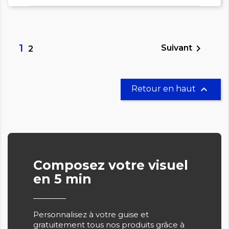
1

Suivant
2

Retour en haut
Composez votre visuel
en 5 min
Personnalisez à votre guise et
gratuitement tous nos produits grâce à