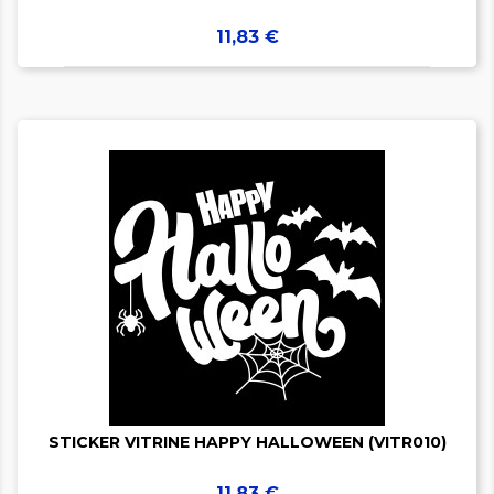
Prix
11,83 €


STICKER VITRINE HAPPY HALLOWEEN (VITR010)
Prix
11,83 €