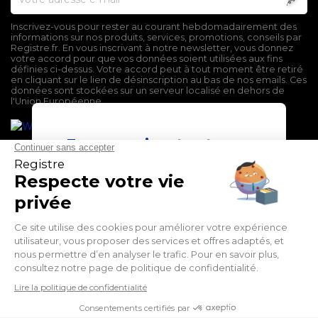
Inscrivez-vous pour rester au courant hebdomadairement des
informations sur nos produits, services, promotions, conseils par
Registre.fr. En vous inscrivant à notre newsletter, vous donnez
votre accord pour que vos données soient utilisées aux fins
définies ci-dessus. Votre accord peut à tout moment être retiré
en cliquant sur le lien de désinscription au bas de nos emails. Ces
données sont stockées sur un serveur localisé en dehors de
l'Union Européenne.
En poursuivant votre
navigation sur ce site,
vous devez accepter
l’utilisation et l'écriture
de Cookies.
Mentions légales
Conditions générales de vente
J'accepte
Politique de confidentialité
En savoir plus
Facebook
Twitter
LinkedIn
Suivez-nous