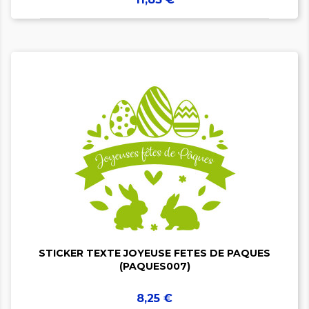


STICKER TEXTE JOYEUSE FETES DE PAQUES
(PAQUES007)
Prix
8,25 €