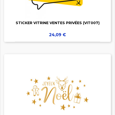

STICKER VITRINE VENTES PRIVÉES (VIT007)
Prix
24,09 €

