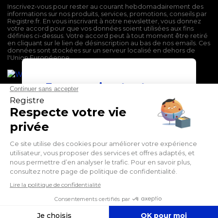
Inscrivez-vous pour rester au courant hebdomadairement des
informations sur nos produits, services, promotions, conseils par
Registre.fr. En vous inscrivant à notre newsletter, vous donnez
votre accord pour que vos données soient utilisées aux fins
définies ci-dessus. Votre accord peut à tout moment être retiré
en cliquant sur le lien de désinscription au bas de nos emails. Ces
données sont stockées sur un serveur localisé en dehors de
l'Union Européenne.
En poursuivant votre
navigation sur ce site,
vous devez accepter
l’utilisation et l'écriture
de Cookies.
Mentions légales
J'accepte
Conditions générales de vente
Politique de confidentialité
En savoir plus
Facebook
Twitter
LinkedIn
Suivez-nous