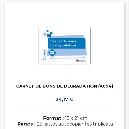


CARNET DE BONS DE DEGRADATION (A094)
Prix
24,17 €
Format :
15 x 21 cm
Pages :
25 liasses autocopiantes triplicata