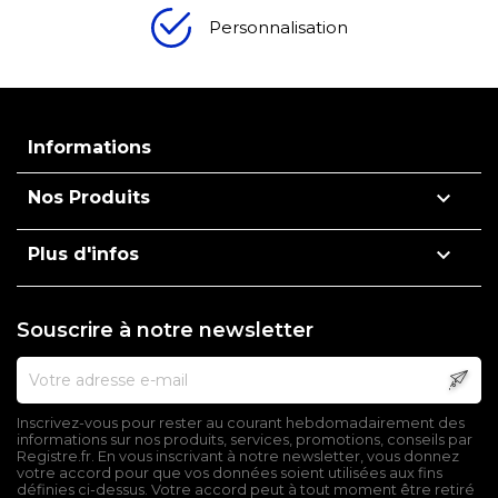
Personnalisation
Informations

Nos Produits

Plus d'infos
Souscrire à notre newsletter
Inscrivez-vous pour rester au courant hebdomadairement des
informations sur nos produits, services, promotions, conseils par
Registre.fr. En vous inscrivant à notre newsletter, vous donnez
votre accord pour que vos données soient utilisées aux fins
définies ci-dessus. Votre accord peut à tout moment être retiré