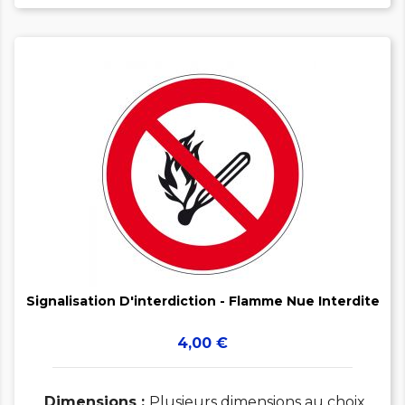


Signalisation D'interdiction - Flamme Nue Interdite
Prix
4,00 €
Dimensions :
Plusieurs dimensions au choix