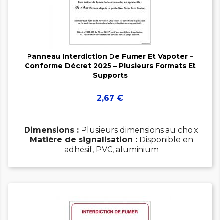


Panneau Interdiction De Fumer Et Vapoter –
Conforme Décret 2025 – Plusieurs Formats Et
Supports
Prix
2,67 €
Dimensions :
Plusieurs dimensions au choix
Matière de signalisation :
Disponible en
adhésif, PVC, aluminium