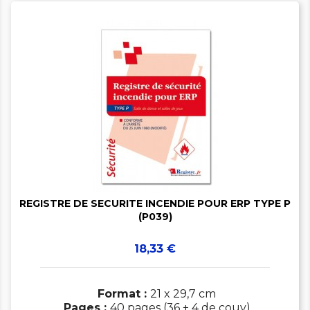


REGISTRE DE SECURITE INCENDIE POUR ERP TYPE P
(P039)
Prix
18,33 €
Format :
21 x 29,7 cm
Pages :
40 pages (36 + 4 de couv)