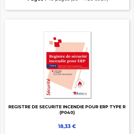


REGISTRE DE SECURITE INCENDIE POUR ERP TYPE R
(P040)
Prix
18,33 €