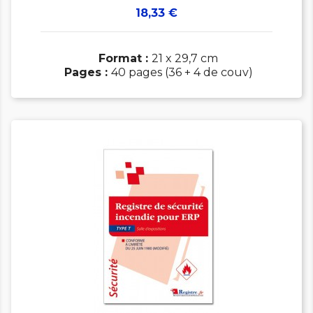
Prix
18,33 €
Format :
21 x 29,7 cm
Pages :
40 pages (36 + 4 de couv)

