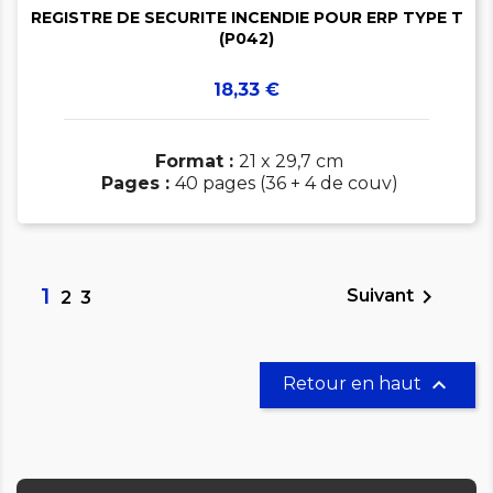
REGISTRE DE SECURITE INCENDIE POUR ERP TYPE T
(P042)
Prix
18,33 €
Format :
21 x 29,7 cm
Pages :
40 pages (36 + 4 de couv)
1

Suivant
2
3

Retour en haut