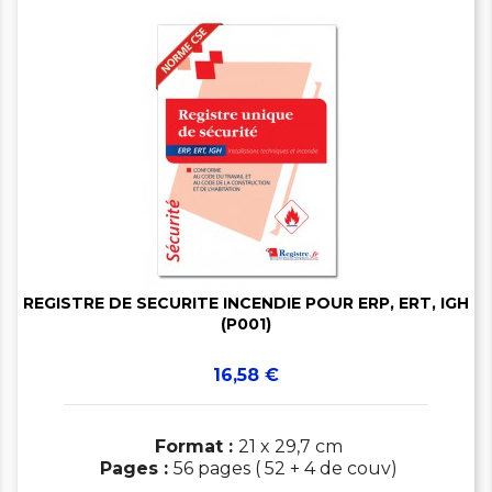


REGISTRE DE SECURITE INCENDIE POUR ERP, ERT, IGH
(P001)
Prix
16,58 €
Format :
21 x 29,7 cm
Pages :
56 pages ( 52 + 4 de couv)