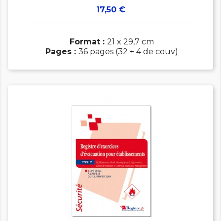
Prix
17,50 €
Format :
21 x 29,7 cm
Pages :
36 pages (32 + 4 de couv)

