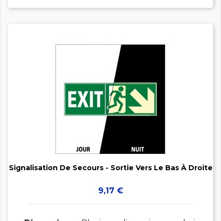


Signalisation De Secours - Sortie Vers Le Bas À Droite
Prix
9,17 €