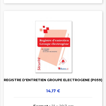


REGISTRE D'ENTRETIEN GROUPE ELECTROGENE (P059)
Prix
14,17 €