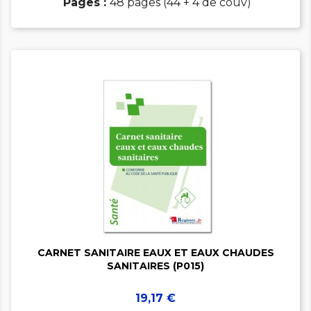
Pages :
48 pages (44 + 4 de couv)


CARNET SANITAIRE EAUX ET EAUX CHAUDES
SANITAIRES (P015)
Prix
19,17 €