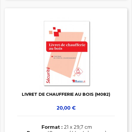


LIVRET DE CHAUFFERIE AU BOIS (M082)
Prix
20,00 €
Format :
21 x 29,7 cm