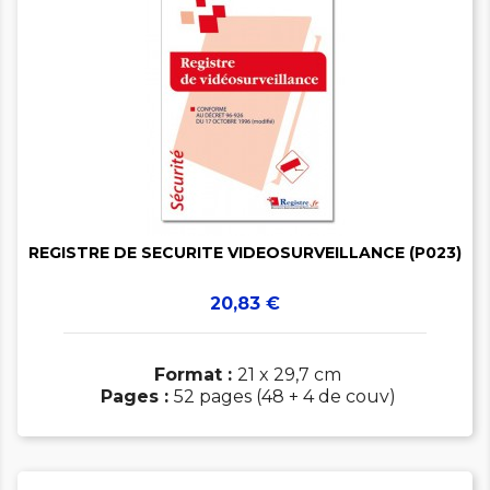


REGISTRE DE SECURITE VIDEOSURVEILLANCE (P023)
Prix
20,83 €
Format :
21 x 29,7 cm
Pages :
52 pages (48 + 4 de couv)