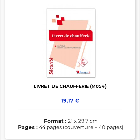


LIVRET DE CHAUFFERIE (M054)
Prix
19,17 €
Format :
21 x 29,7 cm
Pages :
44 pages (couverture + 40 pages)