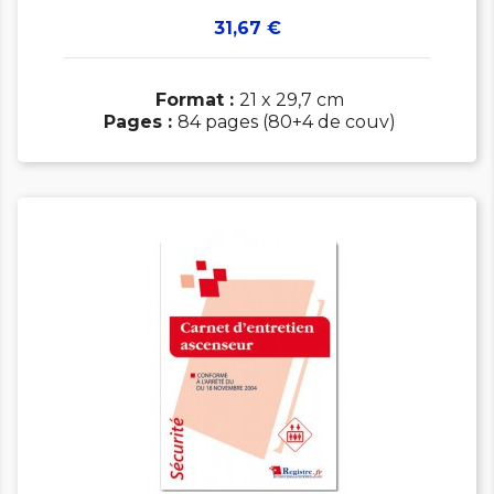
Prix
31,67 €
Format :
21 x 29,7 cm
Pages :
84 pages (80+4 de couv)

