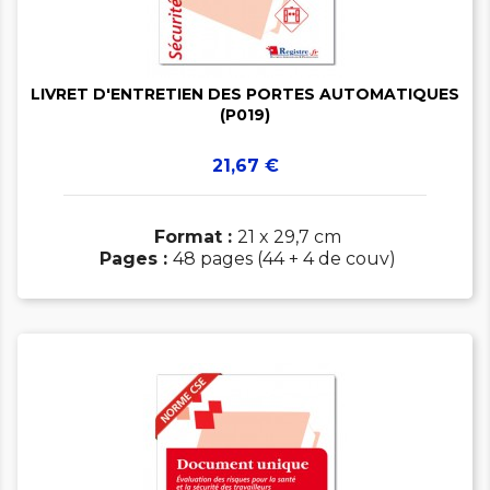


LIVRET D'ENTRETIEN DES PORTES AUTOMATIQUES
(P019)
Prix
21,67 €
Format :
21 x 29,7 cm
Pages :
48 pages (44 + 4 de couv)