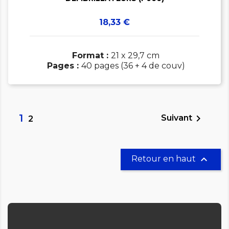
Prix
18,33 €
Format :
21 x 29,7 cm
Pages :
40 pages (36 + 4 de couv)
1

Suivant
2

Retour en haut