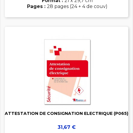
Format :
21 x 29,7 cm
Pages :
28 pages (24 + 4 de couv)


ATTESTATION DE CONSIGNATION ELECTRIQUE (P065)
Prix
31,67 €