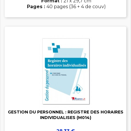
Format :
21 x 29,7 cm
Pages :
40 pages (36 + 4 de couv)


GESTION DU PERSONNEL : REGISTRE DES HORAIRES
INDIVIDUALISES (M014)
Prix