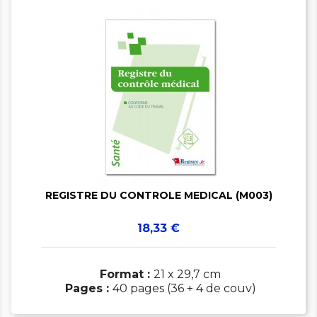


REGISTRE DU CONTROLE MEDICAL (M003)
Prix
18,33 €
Format :
21 x 29,7 cm
Pages :
40 pages (36 + 4 de couv)