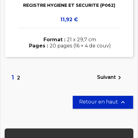
REGISTRE HYGIENE ET SECURITE (P062)
Prix
11,92 €
Format :
21 x 29,7 cm
Pages :
20 pages (16 + 4 de couv)
1

Suivant
2

Retour en haut