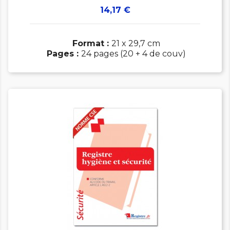
Prix
14,17 €
Format :
21 x 29,7 cm
Pages :
24 pages (20 + 4 de couv)

