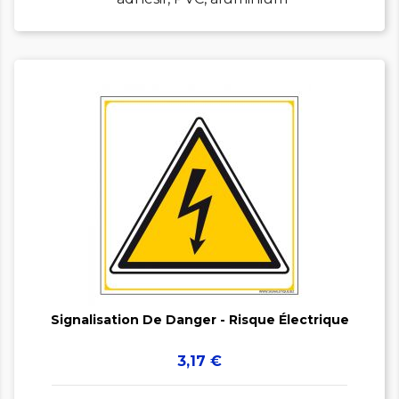


Signalisation De Danger - Risque Électrique
Prix
3,17 €