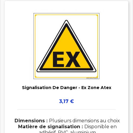


Signalisation De Danger - Ex Zone Atex
Prix
3,17 €
Dimensions :
Plusieurs dimensions au choix
Matière de signalisation :
Disponible en
adhésif, PVC, aluminium