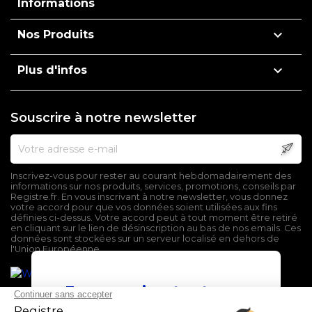
Informations

Nos Produits

Plus d'infos
Souscrire à notre newsletter
Inscrivez-vous pour rester au courant hebdomadairement des
informations sur nos produits, services, promotions, conseils par
Registre.fr. En vous inscrivant à notre newsletter, vous donnez
votre accord pour que vos données soient utilisées aux fins
définies ci-dessus. Votre accord peut à tout moment être retiré
en cliquant sur le lien de désinscription au bas de nos emails. Ces
données sont stockées sur un serveur localisé en dehors de
l'Union Européenne.
En poursuivant votre
navigation sur ce site,