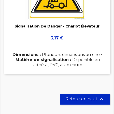


Signalisation De Danger - Chariot Élevateur
Prix
3,17 €
Dimensions :
Plusieurs dimensions au choix
Matière de signalisation :
Disponible en
adhésif, PVC, aluminium

Retour en haut