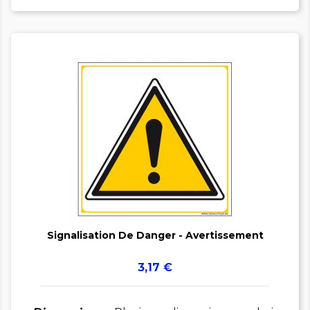


Signalisation De Danger - Avertissement
Prix
3,17 €