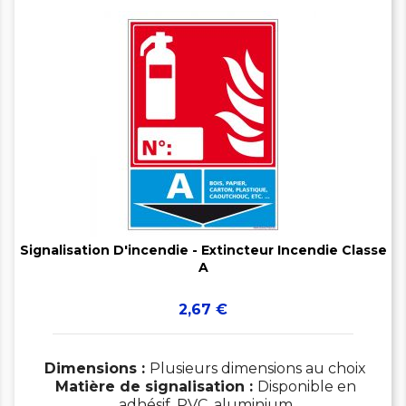


Signalisation D'incendie - Extincteur Incendie Classe
A
Prix
2,67 €
Dimensions :
Plusieurs dimensions au choix
Matière de signalisation :
Disponible en
adhésif, PVC, aluminium