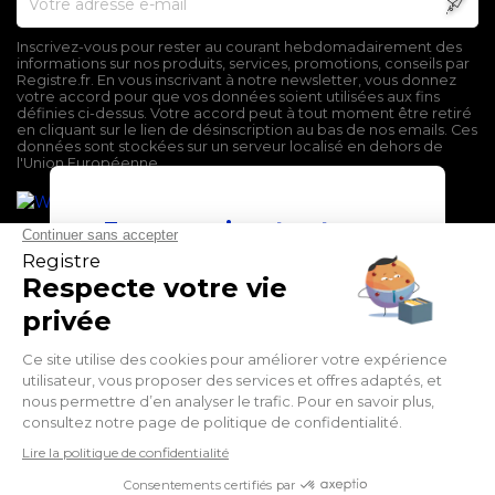
Inscrivez-vous pour rester au courant hebdomadairement des
informations sur nos produits, services, promotions, conseils par
Registre.fr. En vous inscrivant à notre newsletter, vous donnez
votre accord pour que vos données soient utilisées aux fins
définies ci-dessus. Votre accord peut à tout moment être retiré
en cliquant sur le lien de désinscription au bas de nos emails. Ces
données sont stockées sur un serveur localisé en dehors de
l'Union Européenne.
En poursuivant votre
navigation sur ce site,
vous devez accepter
l’utilisation et l'écriture
de Cookies.
Mentions légales
Conditions générales de vente
J'accepte
Politique de confidentialité
En savoir plus
Facebook
Twitter
LinkedIn