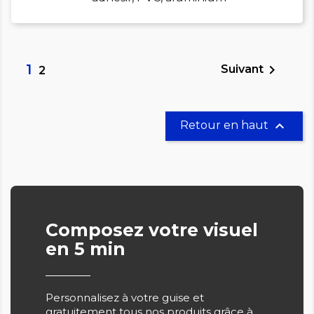
1

Suivant
2

Retour en haut
Composez votre visuel
en 5 min
Personnalisez à votre guise et
gratuitement tous nos produits grâce à