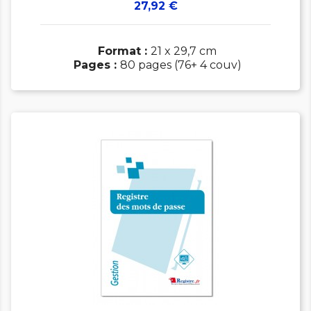
Prix
27,92 €
Format :
21 x 29,7 cm
Pages :
80 pages (76+ 4 couv)

