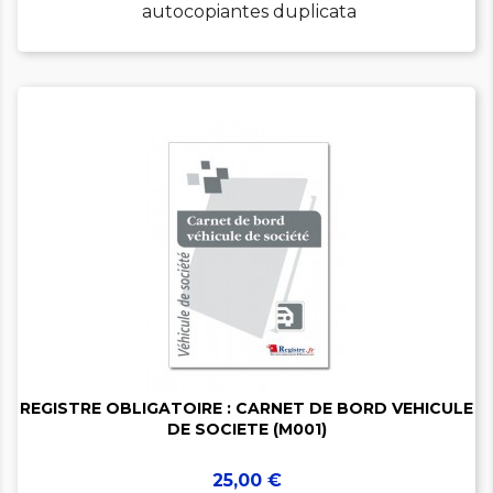
autocopiantes duplicata


REGISTRE OBLIGATOIRE : CARNET DE BORD VEHICULE
DE SOCIETE (M001)
Prix
25,00 €