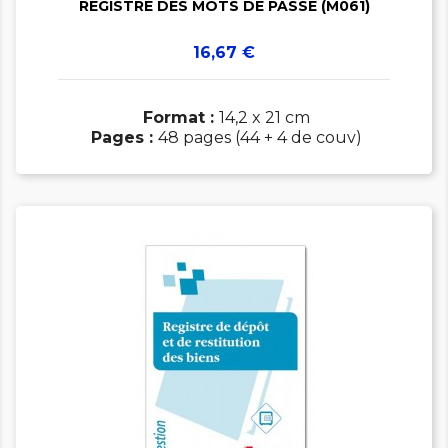
REGISTRE DES MOTS DE PASSE (M061)
Prix
16,67 €
Format :
14,2 x 21 cm
Pages :
48 pages (44 + 4 de couv)
