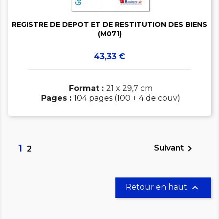

REGISTRE DE DEPOT ET DE RESTITUTION DES BIENS
(M071)
Prix
43,33 €
Format :
21 x 29,7 cm
Pages :
104 pages (100 + 4 de couv)
1

Suivant
2

Retour en haut