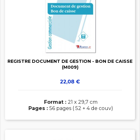


REGISTRE DOCUMENT DE GESTION - BON DE CAISSE
(M009)
Prix
22,08 €
Format :
21 x 29,7 cm
Pages :
56 pages ( 52 + 4 de couv)