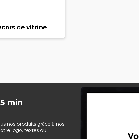
cors de vitrine
 5 min
ous nos produits grâce à nos
otre logo, textes ou