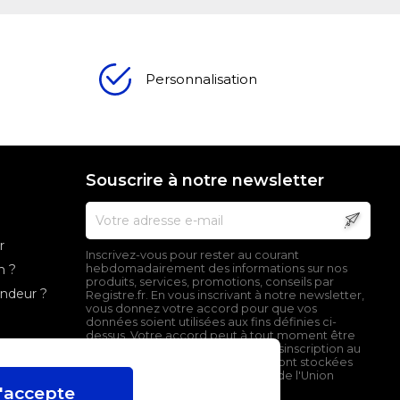
Personnalisation
Souscrire à notre newsletter
r
Inscrivez-vous pour rester au courant
n ?
hebdomadairement des informations sur nos
produits, services, promotions, conseils par
endeur ?
Registre.fr. En vous inscrivant à notre newsletter,
vous donnez votre accord pour que vos
données soient utilisées aux fins définies ci-
dessus. Votre accord peut à tout moment être
retiré en cliquant sur le lien de désinscription au
bas de nos emails. Ces données sont stockées
sur un serveur localisé en dehors de l'Union
Européenne.
'accepte