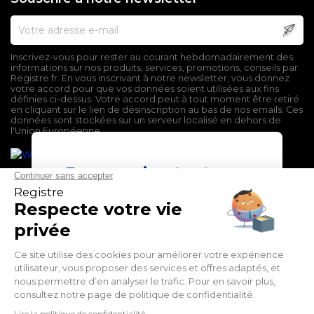
Inscrivez-vous pour rester au courant hebdomadairement des
informations sur nos produits, services, promotions, conseils par
Registre.fr. En vous inscrivant à notre newsletter, vous donnez
votre accord pour que vos données soient utilisées aux fins
définies ci-dessus. Votre accord peut à tout moment être retiré
en cliquant sur le lien de désinscription au bas de nos emails. Ces
données sont stockées sur un serveur localisé en dehors de
l'Union Européenne.
En poursuivant votre
navigation sur ce site,
vous devez accepter
l’utilisation et l'écriture
de Cookies.
Mentions légales
Conditions générales de vente
J'accepte
Politique de confidentialité
En savoir plus