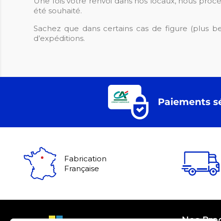
Une fois votre renvoi dans nos locaux, nous proc
été souhaité.
Sachez que dans certains cas de figure (plus be
d’expéditions.
Fabrication
Française
Nos Pro