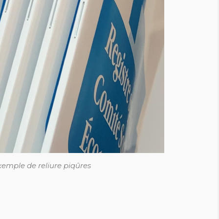
xemple de reliure piqûres