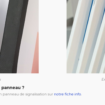
u
E
n panneau ?
 un panneau de signalisation sur
notre fiche info
.