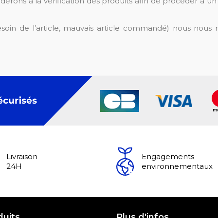
éderons à la vérification des produits afin de procéder à
soin de l’article, mauvais article commandé) nous nous r
Livraison
Engagements
24H
environnementaux
duits
Plus d'infos