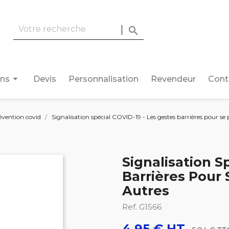

arrow_drop_down
ons
Devis
Personnalisation
Revendeur
Cont
évention covid
Signalisation spécial COVID-19 - Les gestes barrières pour se 
Signalisation S
Barrières Pour 
Autres
Ref. G1566
4,95 € HT