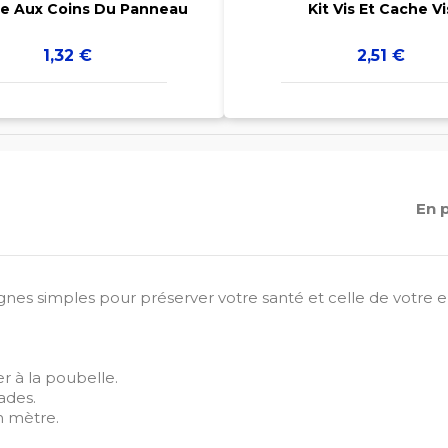
e Aux Coins Du Panneau
Kit Vis Et Cache Vi
Prix
Prix
1,32 €
2,51 €
En 
ignes simples pour préserver votre santé et celle de votre 
er à la poubelle.
ades.
n mètre.