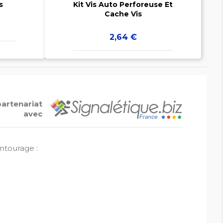
s
Kit Vis Auto Perforeuse Et
Cache Vis
Prix
2,64 €
partenariat
avec
entourage :