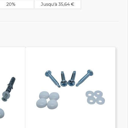
20%
Jusqu'à 35,64 €

