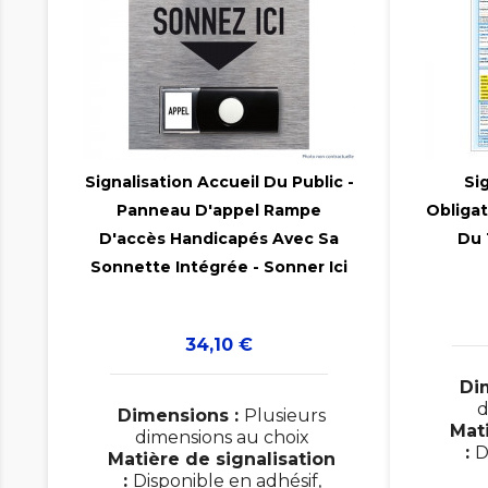

Signalisation Accueil Du Public -
Si
Panneau D'appel Rampe
Obligat

D'accès Handicapés Avec Sa
Du 
Sonnette Intégrée - Sonner Ici
Prix
34,10 €
Di
d
Dimensions :
Plusieurs
Mati
dimensions au choix
:
D
Matière de signalisation
:
Disponible en adhésif,