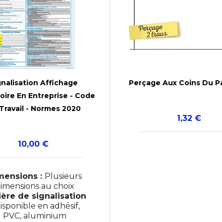


gnalisation Affichage
Perçage Aux Coins Du 
oire En Entreprise - Code


Travail - Normes 2020
Prix
1,32 €
Prix
10,00 €
mensions :
Plusieurs
imensions au choix
ère de signalisation
isponible en adhésif,
PVC, aluminium