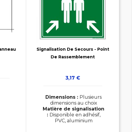

Panneau
Signalisation De Secours - Point
De Rassemblement

Prix
3,17 €
Dimensions :
Plusieurs
dimensions au choix
Matière de signalisation
:
Disponible en adhésif,
PVC, aluminium