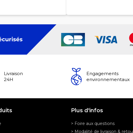
Livraison
Engagements
24H
environnementaux
duits
Plus d'infos
e
> Foire aux questions
> Modalité de livraison & retou