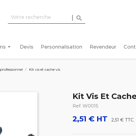

arrow_drop_down
ons
Devis
Personnalisation
Revendeur
Cont
professionnel
Kit vis et cache vis
Kit Vis Et Cache
Ref. W0015
2,51 € HT
2,51 €
TTC