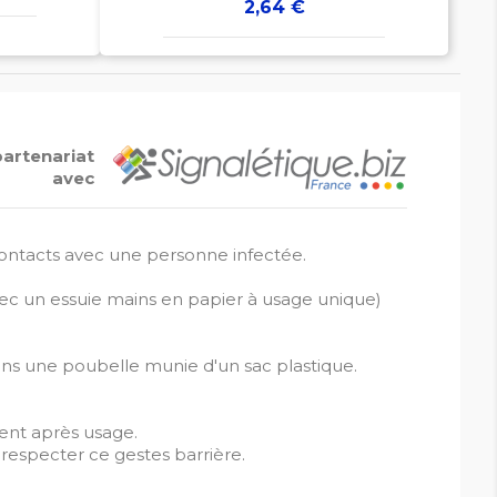
Prix
2,64 €
partenariat
avec
contacts avec une personne infectée.
avec un essuie mains en papier à usage unique)
ans une poubelle munie d'un sac plastique.
ment après usage.
 respecter ce gestes barrière.