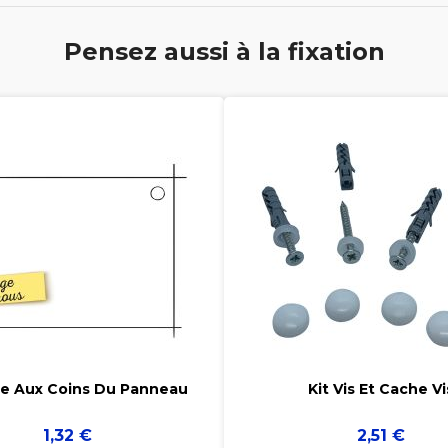
Pensez aussi à la fixation




e Aux Coins Du Panneau
Kit Vis Et Cache Vi
Prix
Prix
1,32 €
2,51 €