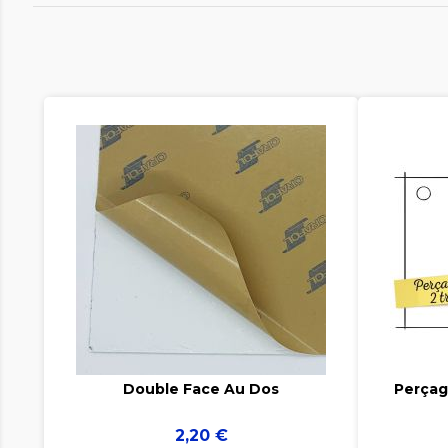


Double Face Au Dos
Perçag
Prix
2,20 €