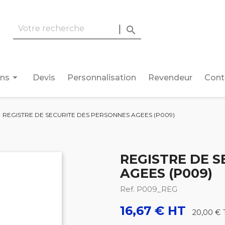

arrow_drop_down
ons
Devis
Personnalisation
Revendeur
Cont
REGISTRE DE SECURITE DES PERSONNES AGEES (P009)
REGISTRE DE 
AGEES (P009)
Ref. P009_REG
16,67 € HT
20,00 €