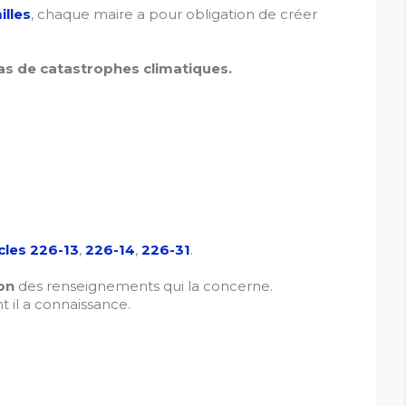
illes
, chaque maire a pour obligation de créer
cas de catastrophes climatiques.
cles 226-13
,
226-14
,
226-31
.
ion
des renseignements qui la concerne.
t il a connaissance.