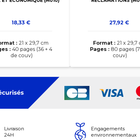
 ET ECONOMIQUE (M010)
RECLAMATIONS (M0
Prix
Prix
18,33 €
27,92 €
ormat :
21 x 29,7 cm
Format :
21 x 29,7
ges :
40 pages (36 + 4
Pages :
80 pages (7
de couv)
couv)
Livraison
Engagements
24H
environnementaux