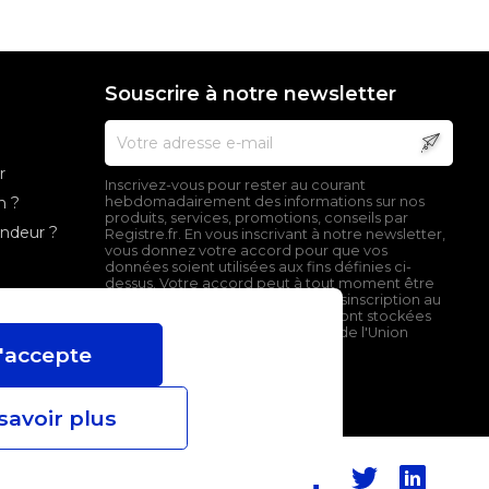
Souscrire à notre newsletter
r
Inscrivez-vous pour rester au courant
n ?
hebdomadairement des informations sur nos
produits, services, promotions, conseils par
endeur ?
Registre.fr. En vous inscrivant à notre newsletter,
vous donnez votre accord pour que vos
données soient utilisées aux fins définies ci-
dessus. Votre accord peut à tout moment être
retiré en cliquant sur le lien de désinscription au
bas de nos emails. Ces données sont stockées
sur un serveur localisé en dehors de l'Union
Européenne.
'accepte
savoir plus
Facebook
Twitter
Linked
Suivez-nous