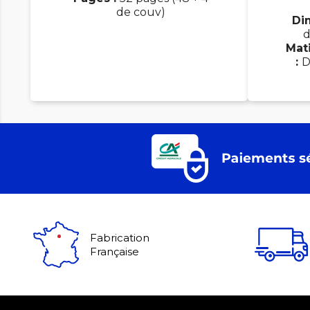
de couv)
Di
d
Mati
:
D
Fabrication
Française