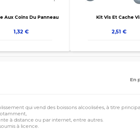
e Aux Coins Du Panneau
Kit Vis Et Cache Vi
Prix
Prix
1,32 €
2,51 €
En 
lissement qui vend des boissons alcoolisées, à titre principa
t notamment,
nte à distance ou par internet, entre autres.
soumis à licence.