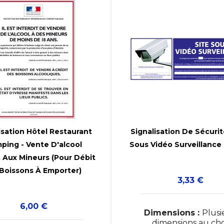


isation Hôtel Restaurant
Signalisation De Sécurit
ping - Vente D'alcool
Sous Vidéo Surveillance


t Aux Mineurs (Pour Débit
Boissons À Emporter)
Prix
3,33 €
Prix
6,00 €
Dimensions :
Plusi
dimensions au cho