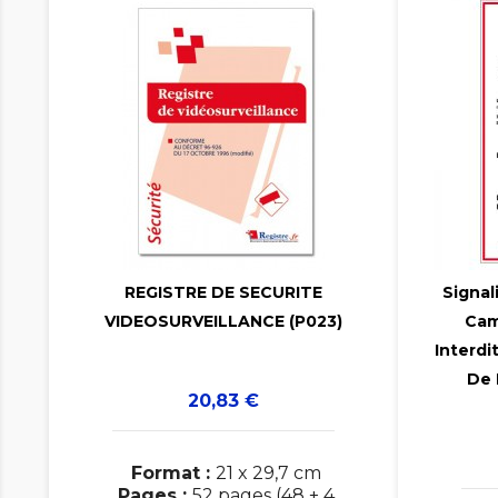

REGISTRE DE SECURITE
Signal
VIDEOSURVEILLANCE (P023)
Cam

Interdi
De 
Prix
20,83 €
Format :
21 x 29,7 cm
Pages :
52 pages (48 + 4