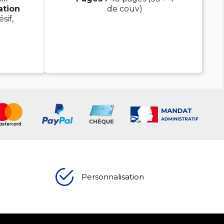
ation
de couv)
sif,
Personnalisation