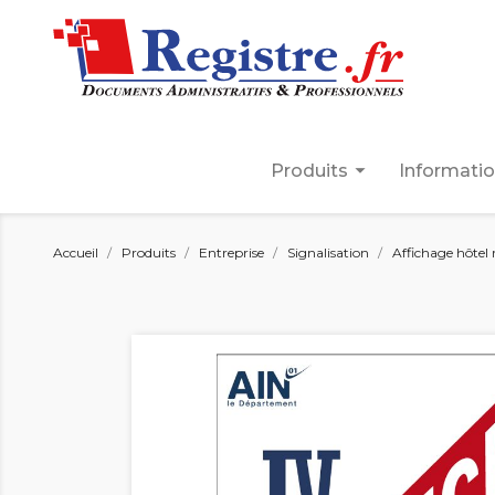
arrow_drop_down
Produits
Informati
Accueil
Produits
Entreprise
Signalisation
Affichage hôtel 