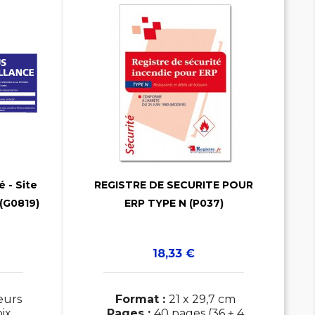

é - Site
REGISTRE DE SECURITE POUR
 (G0819)
ERP TYPE N (P037)

Prix
18,33 €
eurs
Format :
21 x 29,7 cm
ix
Pages :
40 pages (36 + 4