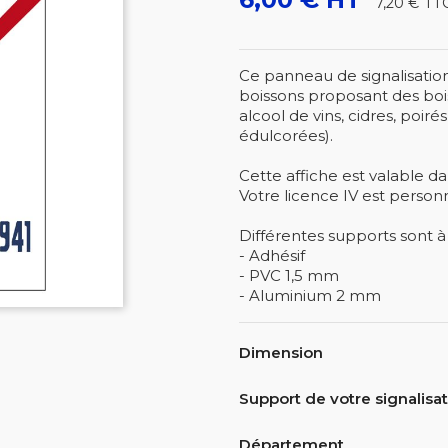
7,20 €
TT
Ce panneau de signalisation
boissons proposant des boi
alcool de vins, cidres, poiré
édulcorées).
Cette affiche est valable da
Votre licence IV est person
Différentes supports sont à 
- Adhésif
- PVC 1,5 mm
- Aluminium 2 mm
Dimension
Support de votre signalisa
Département