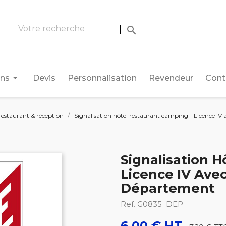

arrow_drop_down
ons
Devis
Personnalisation
Revendeur
Cont
restaurant & réception
Signalisation hôtel restaurant camping - Licence IV 
Signalisation 
Licence IV Ave
Département
Ref. G0835_DEP
6,00 € HT