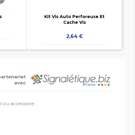
s
Kit Vis Auto Perforeuse Et
Cache Vis
Prix
2,64 €
partenariat
avec
l ou accessoire :