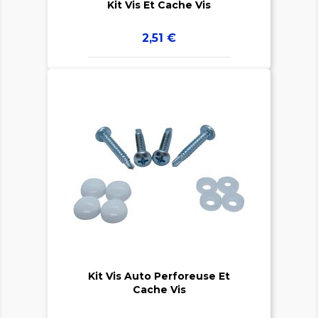
Kit Vis Et Cache Vis
Prix
2,51 €


Kit Vis Auto Perforeuse Et
Cache Vis