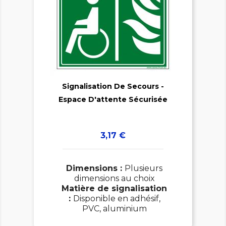

Signalisation De Secours -

Espace D'attente Sécurisée
Prix
3,17 €
Dimensions :
Plusieurs
dimensions au choix
Matière de signalisation
:
Disponible en adhésif,
PVC, aluminium