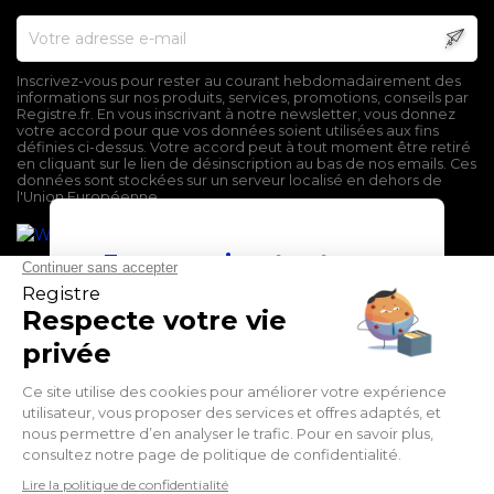
Inscrivez-vous pour rester au courant hebdomadairement des
informations sur nos produits, services, promotions, conseils par
Registre.fr. En vous inscrivant à notre newsletter, vous donnez
votre accord pour que vos données soient utilisées aux fins
définies ci-dessus. Votre accord peut à tout moment être retiré
en cliquant sur le lien de désinscription au bas de nos emails. Ces
données sont stockées sur un serveur localisé en dehors de
l'Union Européenne.
En poursuivant votre
navigation sur ce site,
vous devez accepter
l’utilisation et l'écriture
de Cookies.
Mentions légales
J'accepte
Conditions générales de vente
Politique de confidentialité
En savoir plus