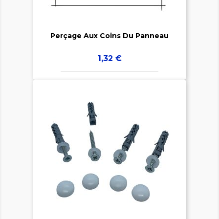

Perçage Aux Coins Du Panneau
Prix
1,32 €

