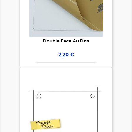


Double Face Au Dos
Prix
2,20 €
