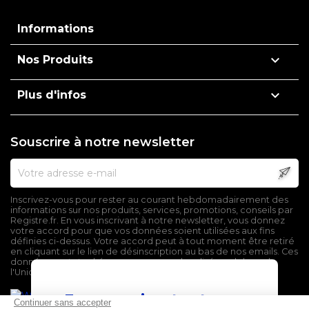
Informations

Nos Produits

Plus d'infos
Souscrire à notre newsletter
Inscrivez-vous pour rester au courant hebdomadairement des
informations sur nos produits, services, promotions, conseils par
Registre.fr. En vous inscrivant à notre newsletter, vous donnez
votre accord pour que vos données soient utilisées aux fins
définies ci-dessus. Votre accord peut à tout moment être retiré
en cliquant sur le lien de désinscription au bas de nos emails. Ces
données sont stockées sur un serveur localisé en dehors de
l'Union Européenne.
En poursuivant votre