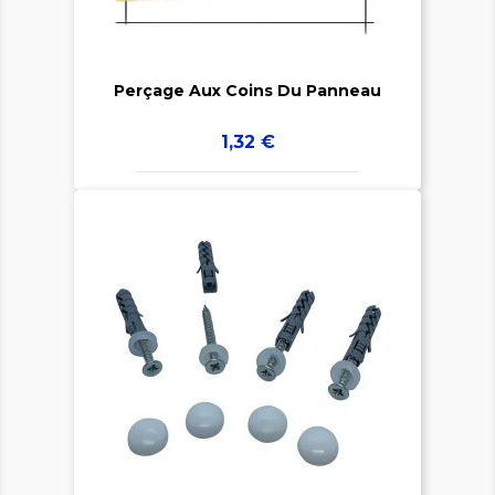

Perçage Aux Coins Du Panneau
Prix
1,32 €

