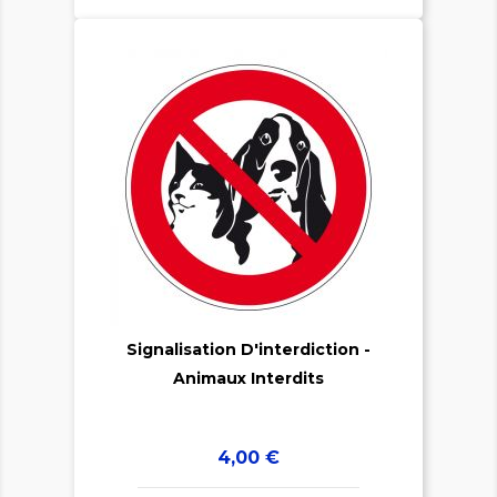

Signalisation D'interdiction -

Animaux Interdits
Prix
4,00 €