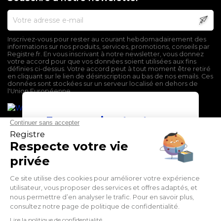
Inscrivez-vous pour rester au courant hebdomadairement des
informations sur nos produits, services, promotions, conseils par
Registre.fr. En vous inscrivant à notre newsletter, vous donnez
votre accord pour que vos données soient utilisées aux fins
définies ci-dessus. Votre accord peut à tout moment être retiré
en cliquant sur le lien de désinscription au bas de nos emails. Ces
données sont stockées sur un serveur localisé en dehors de
l'Union Européenne.
En poursuivant votre
navigation sur ce site,
vous devez accepter
l’utilisation et l'écriture
de Cookies.
Mentions légales
J'accepte
Conditions générales de vente
Politique de confidentialité
En savoir plus