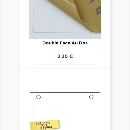


Double Face Au Dos
Prix
2,20 €
