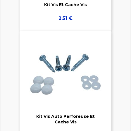
Kit Vis Et Cache Vis
Prix
2,51 €


Kit Vis Auto Perforeuse Et
Cache Vis