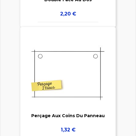
Prix
2,20 €


Perçage Aux Coins Du Panneau
Prix
1,32 €