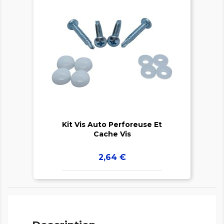


Kit Vis Auto Perforeuse Et
Cache Vis
Prix
2,64 €