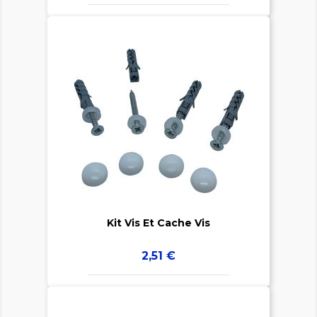


Kit Vis Et Cache Vis
Prix
2,51 €