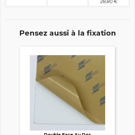
28,80 €
Pensez aussi à la fixation


Double Face Au Dos