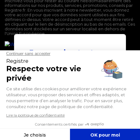
Inscrivez-vous pour rester au courant hebdomadairement des
informations sur nos produits, services, promotions, conseils par
Registre.fr. En vous inscrivant à notre newsletter, vous donnez
votre accord pour que vos données soient utilisées aux fins
définies ci-dessus. Votre accord peut à tout moment être retiré
en cliquant sur le lien de désinscription au bas de nos emails. Ces
données sont stockées sur un serveur localisé en dehors de
l'Union Européenne.
En poursuivant votre
navigation sur ce site,
vous devez accepter
l’utilisation et l'écriture
de Cookies.
Mentions légales
J'accepte
Conditions générales de vente
Politique de confidentialité
En savoir plus
Facebook
Twitter
LinkedIn
Suivez-nous