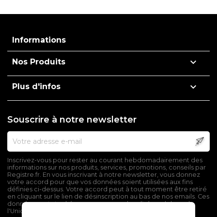
Informations

Nos Produits

Plus d'infos
Souscrire à notre newsletter
Inscrivez-vous pour rester au courant hebdomadairement des
informations sur nos produits, services, promotions, conseils par
Registre.fr. En vous inscrivant à notre newsletter, vous donnez
votre accord pour que vos données soient utilisées aux fins
définies ci-dessus. Votre accord peut à tout moment être retiré
en cliquant sur le lien de désinscription au bas de nos emails. Ces
données sont stockées sur un serveur localisé en dehors de
l'Union Européenne.