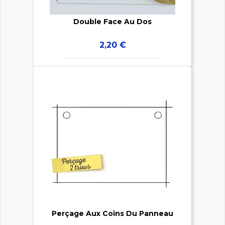
Double Face Au Dos
Prix
2,20 €


Perçage Aux Coins Du Panneau