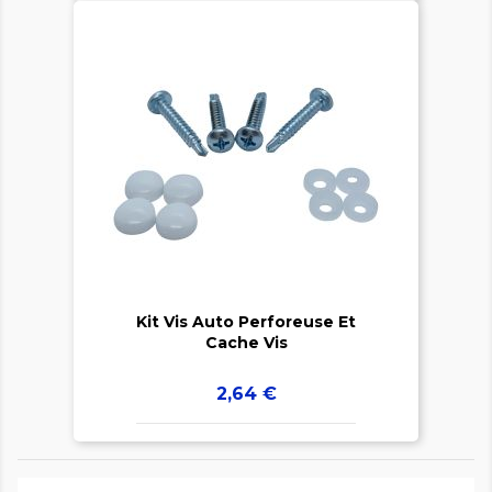


Kit Vis Auto Perforeuse Et
Cache Vis
Prix
2,64 €