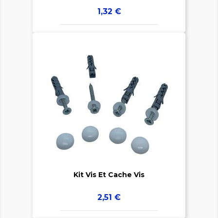
Prix
1,32 €


Kit Vis Et Cache Vis
Prix
2,51 €