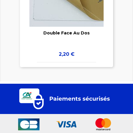

Double Face Au Dos
Prix
2,20 €