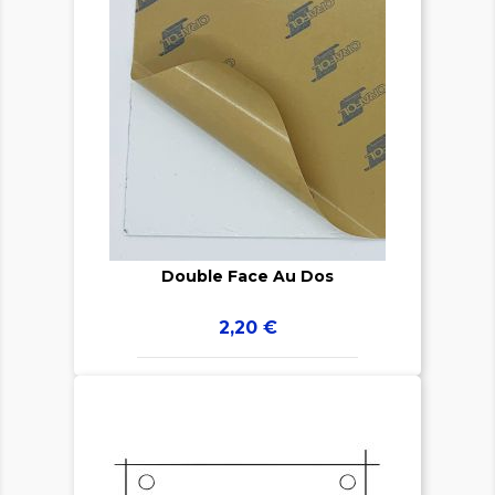


Double Face Au Dos
Prix
2,20 €