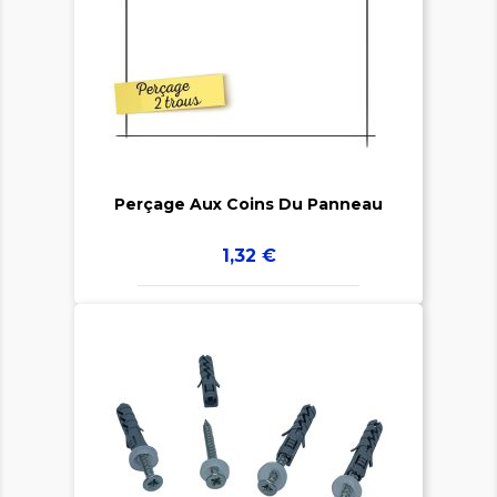


Perçage Aux Coins Du Panneau
Prix
1,32 €
