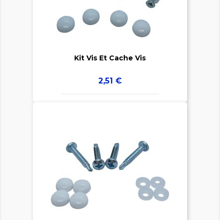

Kit Vis Et Cache Vis
Prix
2,51 €

