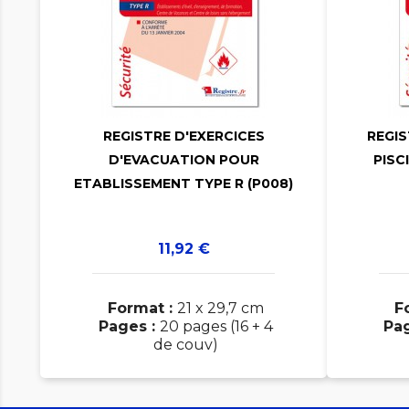

REGISTRE D'EXERCICES
REGIS

D'EVACUATION POUR
PISC
ETABLISSEMENT TYPE R (P008)
Prix
11,92 €
Format :
21 x 29,7 cm
F
Pages :
20 pages (16 + 4
Pa
de couv)