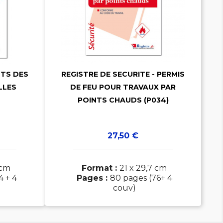

NTS DES
REGISTRE DE SECURITE - PERMIS

LLES
DE FEU POUR TRAVAUX PAR
POINTS CHAUDS (P034)
Prix
27,50 €
 cm
Format :
21 x 29,7 cm
4 + 4
Pages :
80 pages (76+ 4
couv)