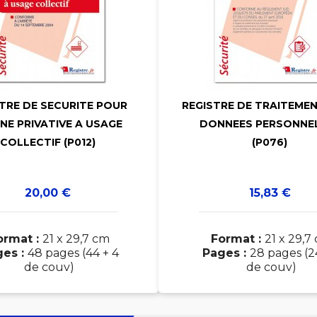


TRE DE SECURITE POUR
REGISTRE DE TRAITEME


INE PRIVATIVE A USAGE
DONNEES PERSONNE
COLLECTIF (P012)
(P076)
Prix
Prix
20,00 €
15,83 €
ormat :
21 x 29,7 cm
Format :
21 x 29,7
ges :
48 pages (44 + 4
Pages :
28 pages (2
de couv)
de couv)