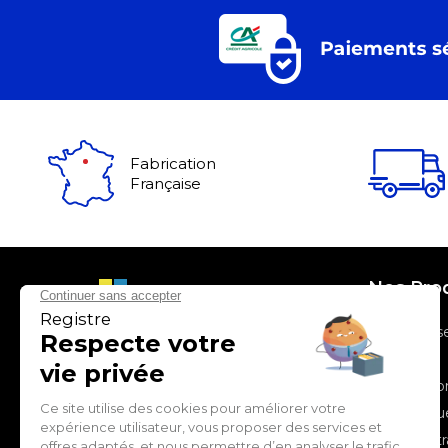
Fabrication
Française
Nos Pro
> Entrepris
> Santé
> Professio
con
tact
@
forumfran
ce.fr
> Logistiqu
> Administr