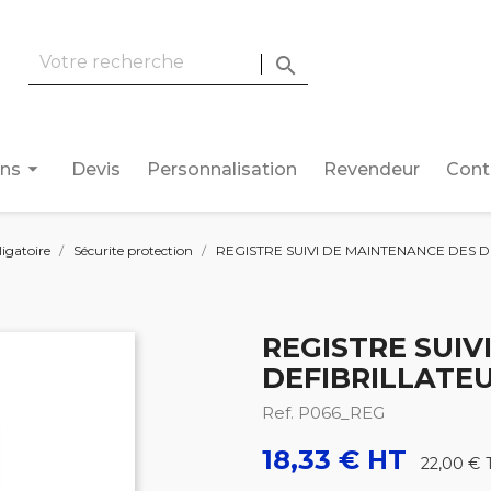

arrow_drop_down
ons
Devis
Personnalisation
Revendeur
Cont
ligatoire
Sécurite protection
REGISTRE SUIVI DE MAINTENANCE DES D
REGISTRE SUIV
DEFIBRILLATEU
Ref. P066_REG
18,33 € HT
22,00 €