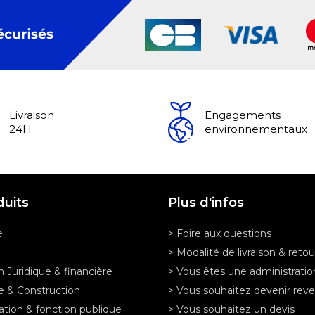
Livraison
Engagements
24H
environnementaux
duits
Plus d'infos
e
> Foire aux questions
> Modalité de livraison & retou
n Juridique & financière
> Vous êtes une administratio
e & Construction
> Vous souhaitez devenir rev
ation & fonction publique
> Vous souhaitez un devis