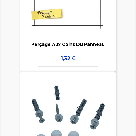


Perçage Aux Coins Du Panneau
Prix
1,32 €
