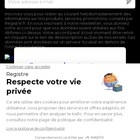
Inscrivez-vous pour rester au courant hebdomadairement des
informations sur nos produits, services, promotions, conseils par
Registre.fr. En vous inscrivant à notre newsletter, vous donnez
votre accord pour que vos données soient utilisées aux fins
définies ci-dessus. Votre accord peut à tout moment être retiré
en cliquant sur le lien de désinscription au bas de nos emails. Ces
données sont stockées sur un serveur localisé en dehors de
l'Union Européenne.
En poursuivant votre
navigation sur ce site,
vous devez accepter
l’utilisation et l'écriture
de Cookies.
Mentions légales
J'accepte
Conditions générales de vente
Politique de confidentialité
En savoir plus
Facebook
Twitter
LinkedIn