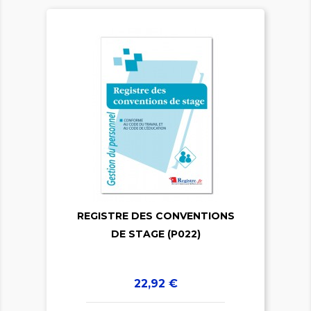


REGISTRE DES CONVENTIONS
DE STAGE (P022)
Prix
22,92 €