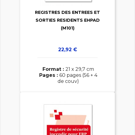
REGISTRES DES ENTREES ET

SORTIES RESIDENTS EHPAD
(M101)
Prix
22,92 €
Format :
21 x 29,7 cm
Pages :
60 pages (56 + 4
de couv)