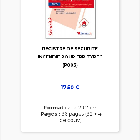

REGISTRE DE SECURITE

INCENDIE POUR ERP TYPE J
(P003)
Prix
17,50 €
Format :
21 x 29,7 cm
Pages :
36 pages (32 + 4
de couv)