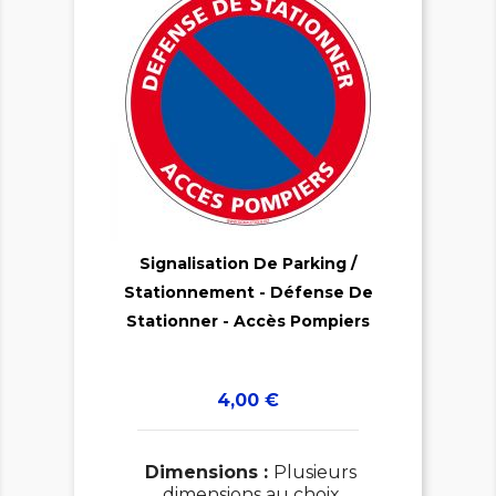

Signalisation De Parking /
Stationnement - Défense De

Stationner - Accès Pompiers
Prix
4,00 €
Dimensions :
Plusieurs
dimensions au choix