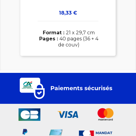
Prix
18,33 €
Format :
21 x 29,7 cm
Pages :
40 pages (36 + 4
de couv)