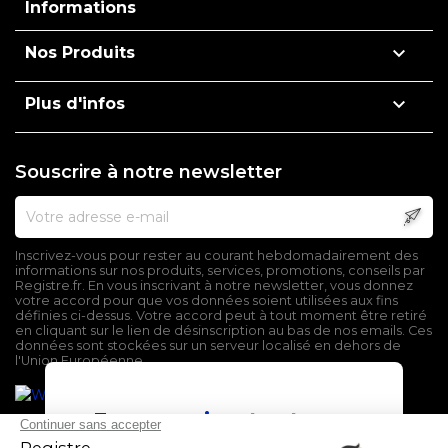
Informations

Nos Produits

Plus d'infos
Souscrire à notre newsletter
Inscrivez-vous pour rester au courant hebdomadairement des
informations sur nos produits, services, promotions, conseils par
Registre.fr. En vous inscrivant à notre newsletter, vous donnez
votre accord pour que vos données soient utilisées aux fins
définies ci-dessus. Votre accord peut à tout moment être retiré
en cliquant sur le lien de désinscription au bas de nos emails. Ces
données sont stockées sur un serveur localisé en dehors de
l'Union Européenne.
En poursuivant votre
navigation sur ce site,