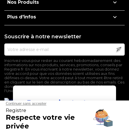

Nos Produits

Plus d'infos
Souscrire à notre newsletter
Inscrivez-vous pour rester au courant hebdomadairement des
informations sur nos produits, services, promotions, conseils par
Registre.fr. En vous inscrivant à notre newsletter, vous donnez
votre accord pour que vos données soient utilisées aux fins
définies ci-dessus. Votre accord peut à tout moment être retiré
en cliquant sur le lien de désinscription au bas de nos emails. Ces
données sont stockées sur un serveur localisé en dehors de
l'Union Européenne.
En poursuivant votre
navigation sur ce site,
vous devez accepter
l’utilisation et l'écriture
de Cookies.
Mentions légales