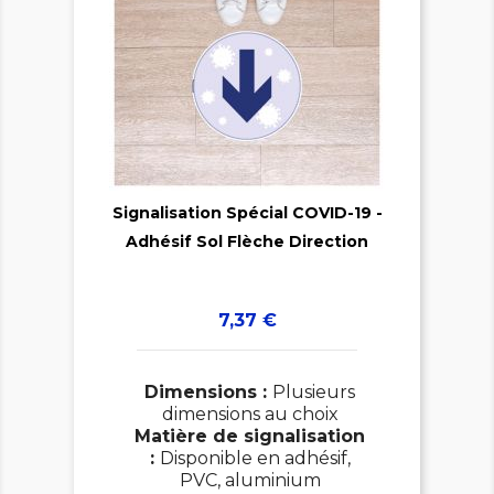

Signalisation Spécial COVID-19 -

Adhésif Sol Flèche Direction
Prix
7,37 €
Dimensions :
Plusieurs
dimensions au choix
Matière de signalisation
:
Disponible en adhésif,
PVC, aluminium