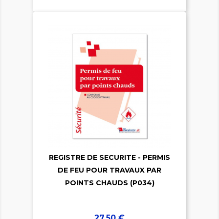

REGISTRE DE SECURITE - PERMIS

DE FEU POUR TRAVAUX PAR
POINTS CHAUDS (P034)
Prix
27,50 €