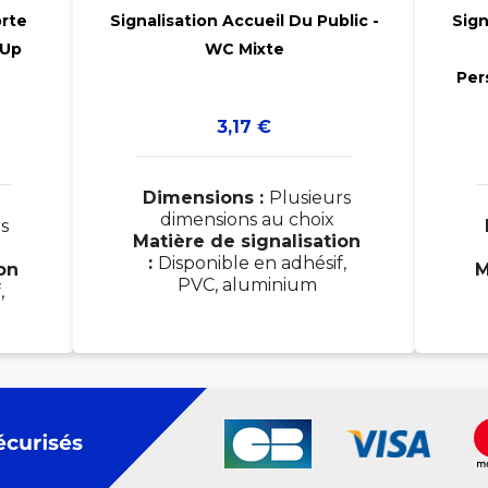
orte
Signalisation Accueil Du Public -
Sign
-Up
WC Mixte

Per
Prix
3,17 €
Dimensions :
Plusieurs
dimensions au choix
s
Matière de signalisation
:
Disponible en adhésif,
on
M
PVC, aluminium
,