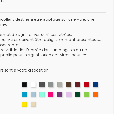
TTC
collant destiné à être appliqué sur une vitre, une
rieur.
met de signaler vos surfaces vitrées.
r vitres doivent être obligatoirement présentes sur
ansparentes.
être visible dès l'entrée dans un magasin ou un
blic pour la signalisation des vitres pour les
rs sont à votre disposition.
Blanc
Gris
Gris
Gris
Brun
Pourpre
Rouge
Bleu
Noir
Moyen
Clair
Cobalt
Bleu
Bleu
Menthe
Rose
Violet
Lilas
Vert
Vert
Orange
Clair
Pâle
Foncé
Tilleul
Jaune
Beige
Cadium