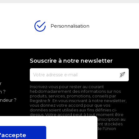
Personnalisation
Souscrire à notre newsletter
r
Inscrivez-vous pour rester au courant
n ?
hebdomadairement des informations sur nos
produits, services, promotions, conseils par
endeur ?
Registre.fr. En vous inscrivant à notre newsletter,
vous donnez votre accord pour que vos
données soient utilisées aux fins définies ci-
dessus. Votre accord peut à tout moment être
retiré en cliquant sur le lien de désinscription au
bas de nos emails. Ces données sont stockées
sur un serveur localisé en dehors de l'Union
Européenne.
'accepte