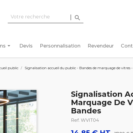

arrow_drop_down
ons
Devis
Personnalisation
Revendeur
Cont
cueil public
Signalisation accueil du public - Bandes de marquage de vitres 
Signalisation A
Marquage De Vi
Bandes
Ref. WVIT04
14,85 € HT