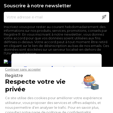
Souscrire à notre newsletter
Inscrivez-vous pour rester au courant hebdomadairement des
informations sur nos produits, services, promotions, conseils par
Registre.fr. En vous inscrivant à notre newsletter, vous donnez
votre accord pour que vos données soient utilisées aux fins
définies ci-dessus. Votre accord peut à tout moment être retiré
en cliquant sur le lien de désinscription au bas de nos emails. Ces
données sont stockées sur un serveur localisé en dehors de
l'Union Européenne.
En poursuivant votre
navigation sur ce site,
vous devez accepter
l’utilisation et l'écriture
de Cookies.
Mentions légales
J'accepte
Conditions générales de vente
Politique de confidentialité