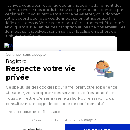
Inscrivez-vous pour rester au courant hebdomadairement des
informations sur nos produits, services, promotions, conseils par
Registre.fr. En vous inscrivant à notre newsletter, vous donnez
votre accord pour que vos données soient utilisées aux fins
définies ci-dessus. Votre accord peut à tout moment être retiré
en cliquant sur le lien de désinscription au bas de nos emails. Ces
données sont stockées sur un serveur localisé en dehors de
l'Union Européenne.
En poursuivant votre
navigation sur ce site,
vous devez accepter
l’utilisation et l'écriture
de Cookies.
Mentions légales
J'accepte
Conditions générales de vente
Politique de confidentialité
En savoir plus
Facebook
Twitter
LinkedIn
Suivez-nous