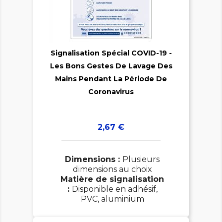

Signalisation Spécial COVID-19 -
Les Bons Gestes De Lavage Des

Mains Pendant La Période De
Coronavirus
Prix
2,67 €
Dimensions :
Plusieurs
dimensions au choix
Matière de signalisation
:
Disponible en adhésif,
PVC, aluminium