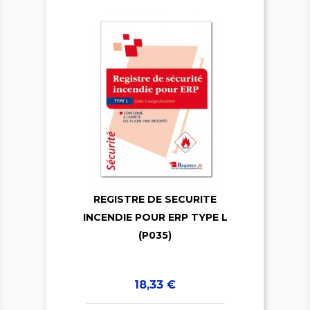

REGISTRE DE SECURITE

INCENDIE POUR ERP TYPE L
(P035)
Prix
18,33 €