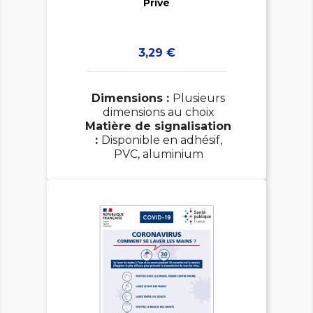
Privé
Prix
3,29 €
Dimensions :
Plusieurs
dimensions au choix
Matière de signalisation
:
Disponible en adhésif,
PVC, aluminium