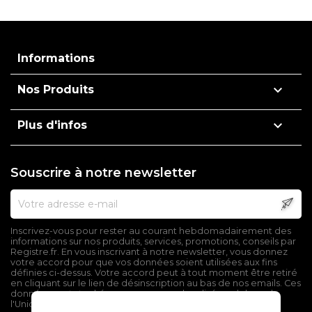
Informations

Nos Produits

Plus d'infos
Souscrire à notre newsletter
Inscrivez-vous pour rester au courant hebdomadairement des
informations sur nos produits, services, promotions, conseils par
Registre.fr. En vous inscrivant à notre newsletter, vous donnez
votre accord pour que vos données soient utilisées aux fins
définies ci-dessus. Votre accord peut à tout moment être retiré
en cliquant sur le lien de désinscription au bas de nos emails. Ces
données sont stockées sur un serveur localisé en dehors de
l'Union Européenne.