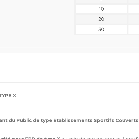
10
20
30
TYPE X
nt du Public de type Établissements Sportifs Couverts
rité pour ERP de type X
au sein de son entreprise. Lors d