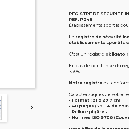
REGISTRE DE SÉCURITE I
REF. P045
Établissements sportifs co
Le
registre de sécurité i
établissements sportifs c
C'est un registre
obligatoir
En cas de non tenue du
re
750€
Notre registre
est conforme
Caractéristiques de votre re
- Format : 21 x 29,7 cm
- 40 pages (36 + 4 de couv

- Reliure piqûres
- Normes ISO 9706 (Couver
Possibilité de le personna