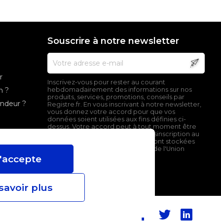
Souscrire à notre newsletter
r
Inscrivez-vous pour rester au courant
n ?
hebdomadairement des informations sur nos
produits, services, promotions, conseils par
endeur ?
Registre.fr. En vous inscrivant à notre newsletter,
vous donnez votre accord pour que vos
données soient utilisées aux fins définies ci-
dessus. Votre accord peut à tout moment être
retiré en cliquant sur le lien de désinscription au
bas de nos emails. Ces données sont stockées
sur un serveur localisé en dehors de l'Union
Européenne.
'accepte
savoir plus
Facebook
Twitter
Linked
Suivez-nous