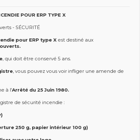
NCENDIE POUR ERP TYPE X
uverts - SÉCURITÉ
ncendie pour ERP type X
est destiné aux
ouverts.
e
, qui doit être conservé 5 ans.
gistre
, vous pouvez vous voir infliger une amende de
 à l'
Arrêté du 25 Juin 1980.
gistre de sécurité incendie :
)
ture 250 g, papier intérieur 100 g)
liser avec votre logo