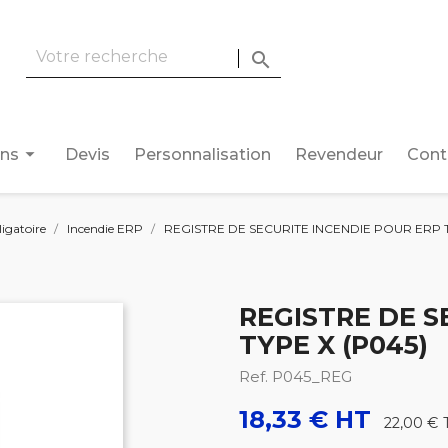

arrow_drop_down
ons
Devis
Personnalisation
Revendeur
Cont
ligatoire
Incendie ERP
REGISTRE DE SECURITE INCENDIE POUR ERP T
REGISTRE DE S
TYPE X (P045)
Ref. P045_REG
18,33 € HT
22,00 €