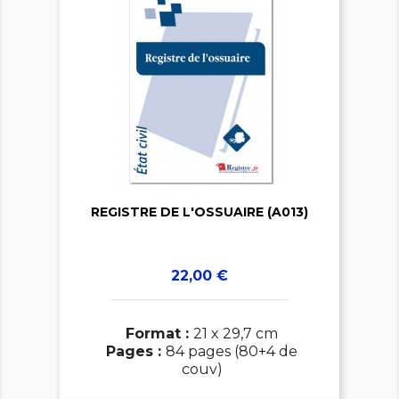


REGISTRE DE L'OSSUAIRE (A013)
Prix
22,00 €
Format :
21 x 29,7 cm
Pages :
84 pages (80+4 de
couv)