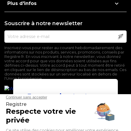

Plus d'infos
Souscrire à notre newsletter
Inscrivez-vous pour rester au courant hebdomadairement des
informations sur nos produits, services, promotions, conseils par
Registre.fr. En vous inscrivant à notre newsletter, vous donnez
votre accord pour que vos données soient utilisées aux fins
définies ci-dessus. Votre accord peut à tout moment être retiré
en cliquant sur le lien de désinscription au bas de nos emails. Ces
données sont stockées sur un serveur localisé en dehors de
l'Union Européenne.
En poursuivant votre
navigation sur ce site,
vous devez accepter
l’utilisation et l'écriture
de Cookies.
Mentions légales