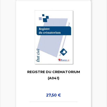


REGISTRE DU CREMATORIUM
(A041)
Prix
27,50 €