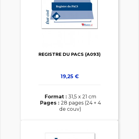


REGISTRE DU PACS (A093)
Prix
19,25 €
Format :
31,5 x 21 cm
Pages :
28 pages (24 + 4
de couv)