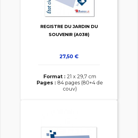


REGISTRE DU JARDIN DU
SOUVENIR (A038)
Prix
27,50 €
Format :
21 x 29,7 cm
Pages :
84 pages (80+4 de
couv)