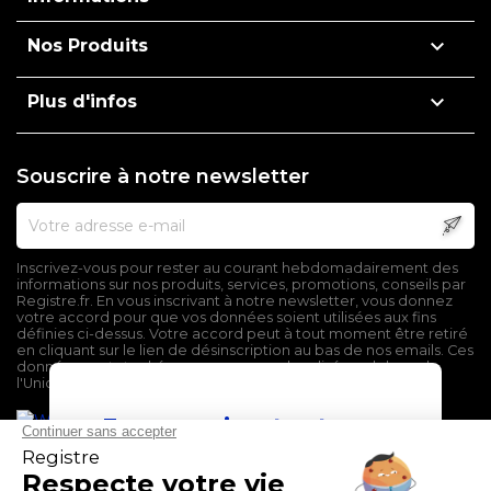

Nos Produits

Plus d'infos
Souscrire à notre newsletter
Inscrivez-vous pour rester au courant hebdomadairement des
informations sur nos produits, services, promotions, conseils par
Registre.fr. En vous inscrivant à notre newsletter, vous donnez
votre accord pour que vos données soient utilisées aux fins
définies ci-dessus. Votre accord peut à tout moment être retiré
en cliquant sur le lien de désinscription au bas de nos emails. Ces
données sont stockées sur un serveur localisé en dehors de
l'Union Européenne.
En poursuivant votre
navigation sur ce site,
vous devez accepter