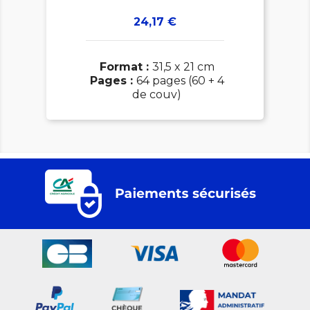
Prix
24,17 €
Format :
31,5 x 21 cm
Pages :
64 pages (60 + 4
de couv)