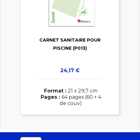


CARNET SANITAIRE POUR
PISCINE (P013)
Prix
24,17 €
Format :
21 x 29,7 cm
Pages :
64 pages (60 + 4
de couv)