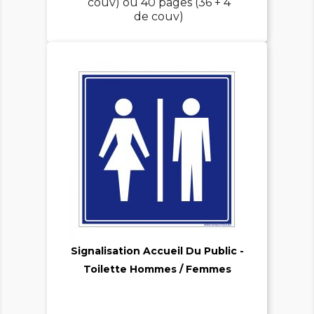
couv) ou 40 pages (36 + 4
de couv)

Signalisation Accueil Du Public -

Toilette Hommes / Femmes