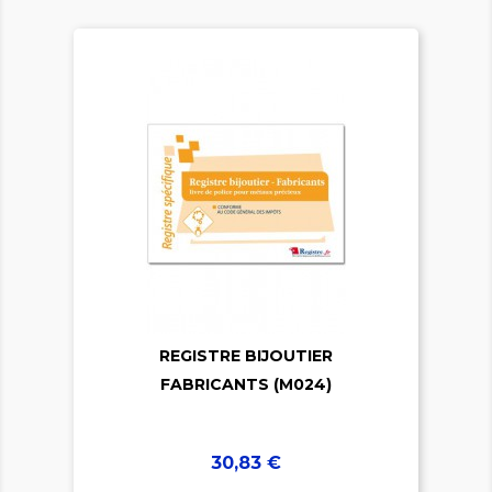


REGISTRE BIJOUTIER
FABRICANTS (M024)
Prix
30,83 €