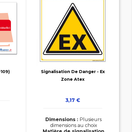

109)
Signalisation De Danger - Ex

Zone Atex
Prix
3,17 €
Dimensions :
Plusieurs
dimensions au choix
Matière de signalisation