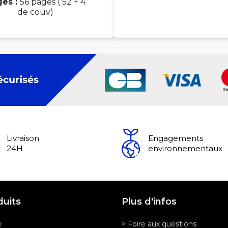
ges :
56 pages ( 52 + 4
de couv)
Livraison
Engagements
24H
environnementaux
duits
Plus d'infos
e
> Foire aux questions