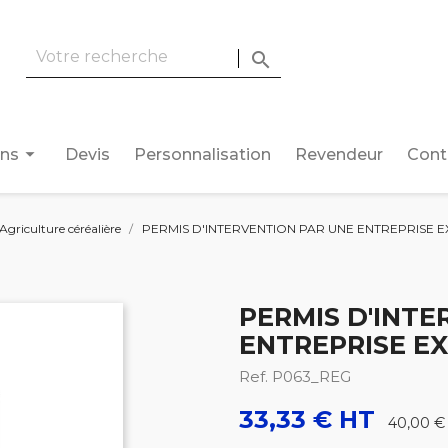

arrow_drop_down
ons
Devis
Personnalisation
Revendeur
Cont
Agriculture céréalière
PERMIS D'INTERVENTION PAR UNE ENTREPRISE E
PERMIS D'INTE
ENTREPRISE EX
Ref. P063_REG
33,33 € HT
40,00 €