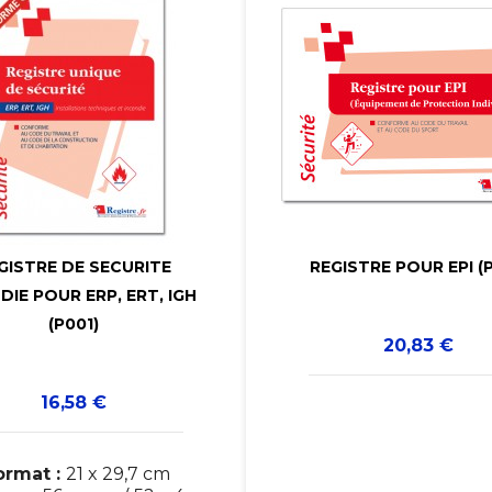


GISTRE DE SECURITE
REGISTRE POUR EPI (P


DIE POUR ERP, ERT, IGH
(P001)
Prix
20,83 €
Prix
16,58 €
ormat :
21 x 29,7 cm