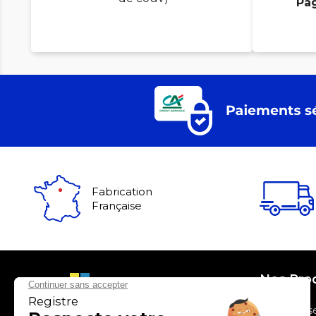
Pa
Fabrication
Française
Nos Pro
> Entrepris