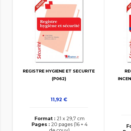

REGISTRE HYGIENE ET SECURITE
RE

(P062)
INCEN
Prix
11,92 €
Format :
21 x 29,7 cm
Pages :
20 pages (16 + 4
F
de couv)