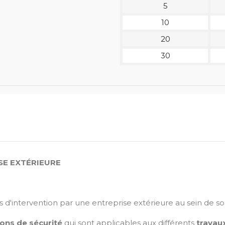
5
10
20
30
SE EXTÉRIEURE
is d'intervention par une entreprise extérieure au sein de s
ions de sécurité
qui sont applicables aux différents
travau