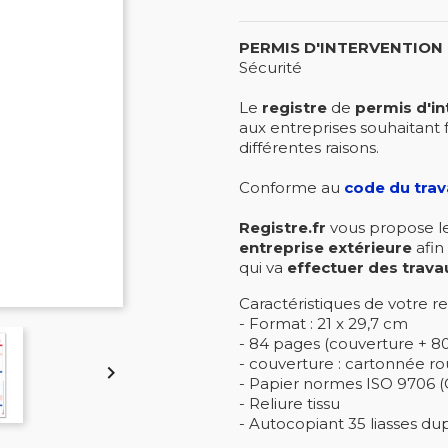
PERMIS D'INTERVENTION
Sécurité
Le
registre
de
permis d'in
aux entreprises souhaitant 
différentes raisons.
Conforme au
code du trava
Registre.fr
vous propose l
entreprise extérieure
afin
qui va
effectuer des trava
Caractéristiques de votre reg
- Format : 21 x 29,7 cm
- 84 pages (couverture + 8
- couverture : cartonnée r

- Papier normes ISO 9706 (C
- Reliure tissu
- Autocopiant 35 liasses dup