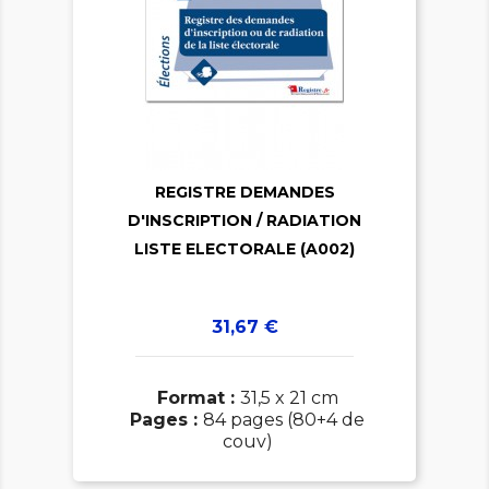

REGISTRE DEMANDES

D'INSCRIPTION / RADIATION
LISTE ELECTORALE (A002)
Prix
31,67 €
Format :
31,5 x 21 cm
Pages :
84 pages (80+4 de
couv)