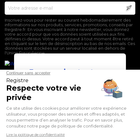
Inscrivez-vous pour rester au courant hebdomadairement des
informations sur nos produits, services, promotions, conseils par
Registre.fr. En vous inscrivant à notre newsletter, vous donnez
votre accord pour que vos données soient utilisées aux fins
définies ci-dessus. Votre accord peut à tout moment être retiré
en cliquant sur le lien de désinscription au bas de nos emails. Ces
données sont stockées sur un serveur localisé en dehors de
l'Union Européenne.
En poursuivant votre
navigation sur ce site,
vous devez accepter
l’utilisation et l'écriture
de Cookies.
Mentions légales
J'accepte
Conditions générales de vente
Politique de confidentialité
En savoir plus